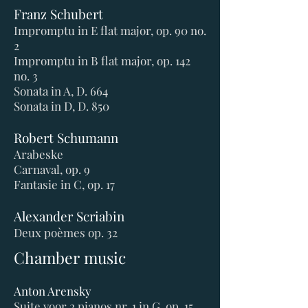
Franz Schubert
Impromptu in E flat major, op. 90 no.
2
Impromptu in B flat major, op. 142
no. 3
Sonata in A, D. 664
Sonata in D, D. 850
Robert Schumann
Arabeske
Carnaval, op. 9
Fantasie in C, op. 17
Alexander Scriabin
Deux poèmes op. 32
Chamber music
Anton Arensky
Suite voor 2 pianos nr. 1 in G, op. 15