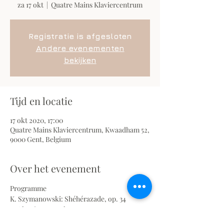
za 17 okt
  |  
Quatre Mains Klaviercentrum
Registratie is afgesloten
Andere evenementen
bekijken
Tijd en locatie
17 okt 2020, 17:00
Quatre Mains Klaviercentrum, Kwaadham 52,
9000 Gent, Belgium
Over het evenement
Programme
K. Szymanowski: Shéhérazade, op. 34
F. Chopin: Mazurkas, op. 59
R. Schumann: Carnaval, op. 9